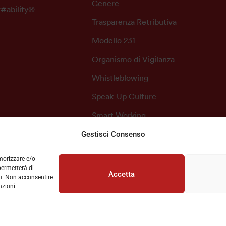
Genere
r#ability®
Trasparenza Retributiva
Modello 231
Organismo di Vigilanza
Whistleblowing
Speak-Up Culture
Smart Working
Consulenza Legale
Gestisci Consenso
emorizzare e/o
permetterà di
Accetta
to. Non acconsentire
nzioni.
Privacy
Cookie Policy
ht © 2026 Prolink Srl • P IVA 13145630151