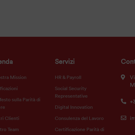
enda
Servizi
Cont
Vi
stra Mission
HR & Payroll
M
ficazioni
Social Security
Representative
esto sulla Parità di
+
re
Digital Innovation
in
tri Clienti
Consulenza del Lavoro
stro Team
Certificazione Parità di