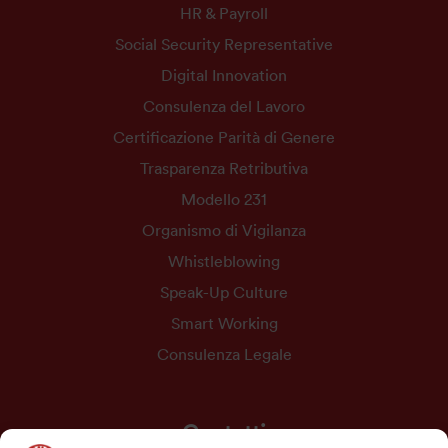
HR & Payroll
Social Security Representative
Digital Innovation
Consulenza del Lavoro
Certificazione Parità di Genere
Trasparenza Retributiva
Modello 231
Organismo di Vigilanza
Whistleblowing
Speak-Up Culture
Smart Working
Consulenza Legale
Contatti