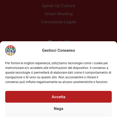
Speak-Up Culture
Smart Working
Consulenza Legale
Contatti
Gestisci Consenso
Via Savona, 97 - 20144 Milano
Per fornire le migliori esperienze, utilizziamo tecnologie come i cookie per
memorizzare e/o accedere alle informazioni del dispositivo. Il consenso a
+39 02 39325455
queste tecnologie ci permetterà di elaborare dati come il comportamento di
navigazione o ID unici su questo sito. Non acconsentire o ritirare il
consenso può influire negativamente su alcune caratteristiche e funzioni.
info@prolink.it
Accetta
Nega
Privacy
Cookie Policy